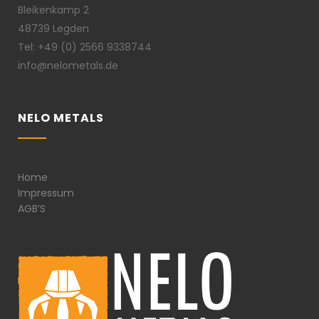
Bleikenkamp 2
48739 Legden
Tel: +49 (0) 2566 9338744
info@nelometals.de
NELO METALS
Home
Impressum
AGB’S