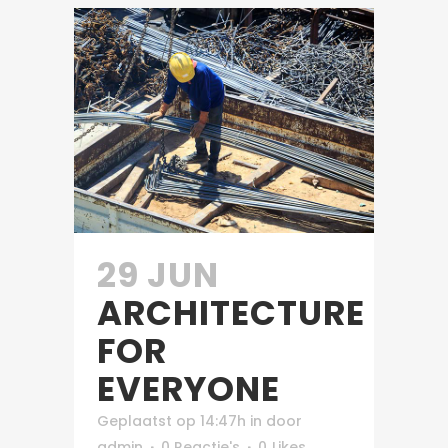
29 JUN
ARCHITECTURE
FOR
EVERYONE
Geplaatst op 14:47h
in
door
admin
0 Reactie's
0
Likes