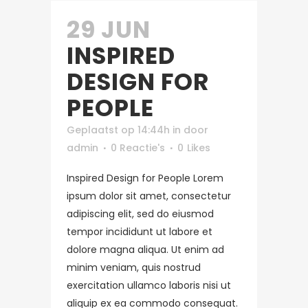
29 JUN
INSPIRED
DESIGN FOR
PEOPLE
Geplaatst op 14:44h
in
door
admin
0 Reactie's
0
Likes
Inspired Design for People Lorem
ipsum dolor sit amet, consectetur
adipiscing elit, sed do eiusmod
tempor incididunt ut labore et
dolore magna aliqua. Ut enim ad
minim veniam, quis nostrud
exercitation ullamco laboris nisi ut
aliquip ex ea commodo consequat.