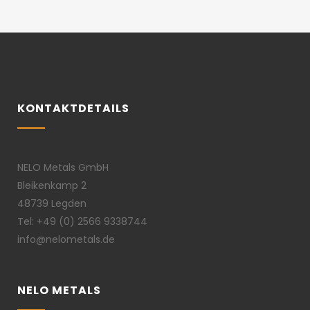
KONTAKTDETAILS
NELO Metals GmbH
Bleikenkamp 2
48739 Legden
Tel: +49 (0) 2566 9338744
info@nelometals.de
NELO METALS