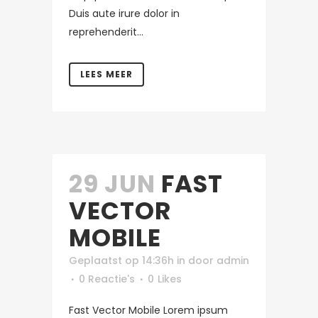
Duis aute irure dolor in
reprehenderit...
LEES MEER
29 JUN
FAST
VECTOR
MOBILE
Geplaatst op 14:36h
in
door
admin
0 Reactie's
0
Likes
Fast Vector Mobile Lorem ipsum