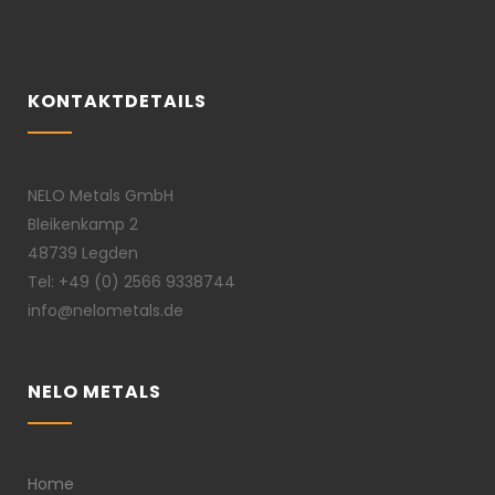
KONTAKTDETAILS
NELO Metals GmbH
Bleikenkamp 2
48739 Legden
Tel: +49 (0) 2566 9338744
info@nelometals.de
NELO METALS
Home